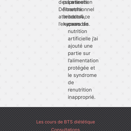
des patients.
pauvre en
Le soutien
Démarche
fibres
nutritionnel
attendue à
irritantes,
oral. A ce
l’examen.
hyposodés.
cours de
nutrition
artificielle j’ai
ajouté une
partie sur
l’alimentation
protégée et
le syndrome
de
renutrition
inapproprié.
Les cours de BTS diététique
Consultations