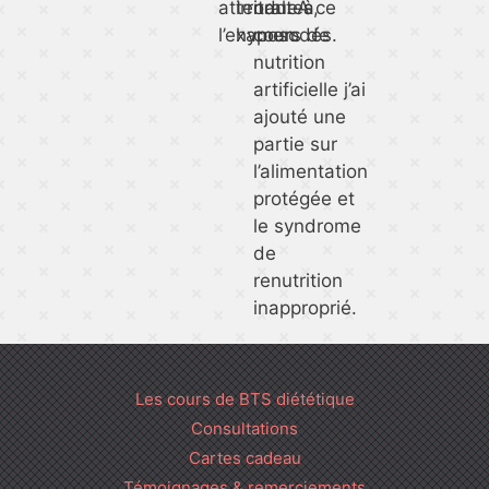
attendue à
irritantes,
oral. A ce
l’examen.
hyposodés.
cours de
nutrition
artificielle j’ai
ajouté une
partie sur
l’alimentation
protégée et
le syndrome
de
renutrition
inapproprié.
Les cours de BTS diététique
Consultations
Cartes cadeau
Témoignages & remerciements