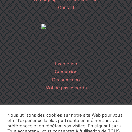
Contact
Inscription
Connexion
Déconnexion
Mot de passe perdu
Cours BTS Diététique • 2016-2026 •
CGU
•
Mentions Légales
•
Nous utilisons des cookies sur notre site Web pour vous
Politique de confidentialité
• Réalisation
offrir l'expérience la plus pertinente en mémorisant vos
préférences et en répétant vos visites. En cliquant sur «
Tout accepter », vous consentez à l'utilisation de TOUS