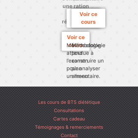
une ration
et sa
Voir ce
Voir ce
répartition
cours
cours
Voir ce
cours
Méthodologie
Méthodologie
attendue à
pour
l’examen
construire un
pour analyser
plan
un menu.
alimentaire.
Les cours de BTS diététique
Consultations
Cartes cadeau
Témoignages & remerciements
Contact