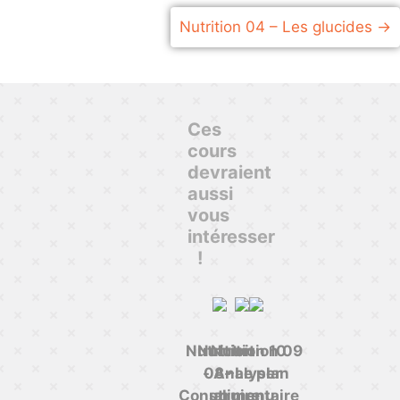
Nutrition 04 – Les glucides
Ces
cours
devraient
aussi
vous
intéresser
!
Nutrition
Nutrition 10
Nutrition 09
- Analyser
08 -
- Le plan
Construire
un menu
alimentaire