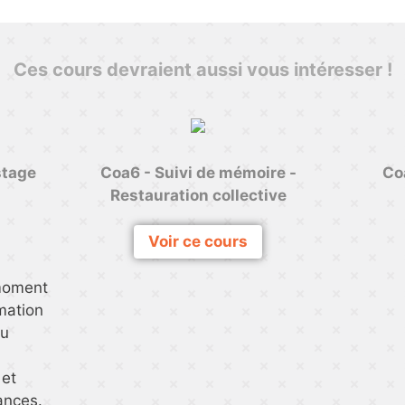
Ces cours devraient aussi vous intéresser !
stage
Coa6 - Suivi de mémoire -
Co
Restauration collective
Voir ce cours
 moment
mation
du
 et
ances.