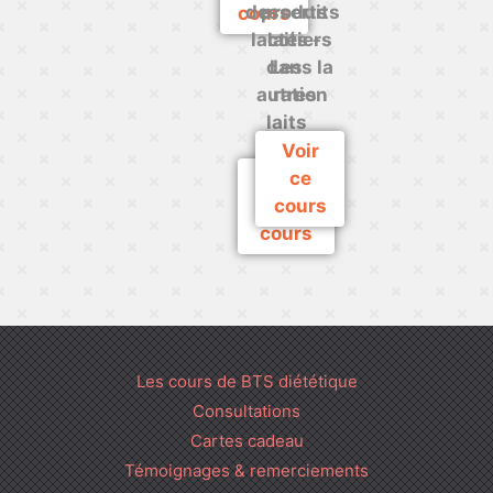
desserts
produits
cours
lactés -
laitiers
dans la
Les
autres
ration
laits
Voir
Voir
ce
cours
ce
cours
Les cours de BTS diététique
Consultations
Cartes cadeau
Témoignages & remerciements