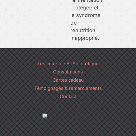
l’alimentation
protégée et
le syndrome
de
renutrition
inapproprié.
Les cours de BTS diététique
Consultations
Cartes cadeau
Témoignages & remerciements
Contact