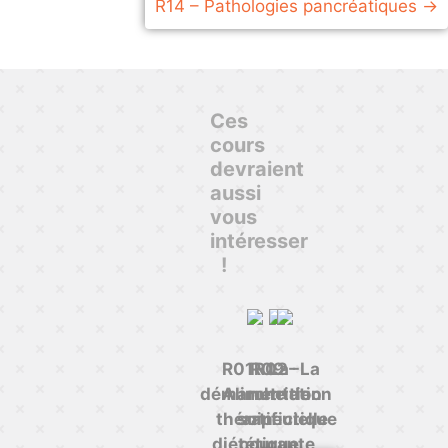
R14 – Pathologies pancréatiques
Ces
cours
devraient
aussi
vous
intéresser
!
R01 - La
R09 - La
R02 -
démarche de
Alimentation
nutrition
thérapeutique
soin
artificielle
diététique
courante