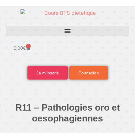
0
0,00
€
Je m'inscris
Connexion
R11 – Pathologies oro et
oesophagiennes