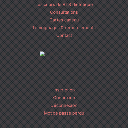
Les cours de BTS diététique
Consultations
Cartes cadeau
Témoignages & remerciements
Contact
Inscription
Connexion
Déconnexion
Mot de passe perdu