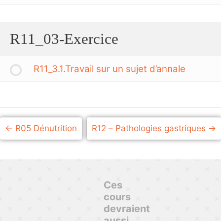
R11_03-Exercice
R11_3.1.Travail sur un sujet d’annale
R05 Dénutrition
R12 – Pathologies gastriques
Ces
cours
devraient
aussi