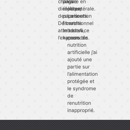
charge
pauvre en
voie
diététique
résidus,
parentérale.
des patients.
pauvre en
Le soutien
Démarche
fibres
nutritionnel
attendue à
irritantes,
oral. A ce
l’examen.
hyposodés.
cours de
nutrition
artificielle j’ai
ajouté une
partie sur
l’alimentation
protégée et
le syndrome
de
renutrition
inapproprié.