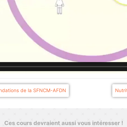
mandations de la SFNCM-AFDN
Nutr
Ces cours devraient aussi vous intéresser !