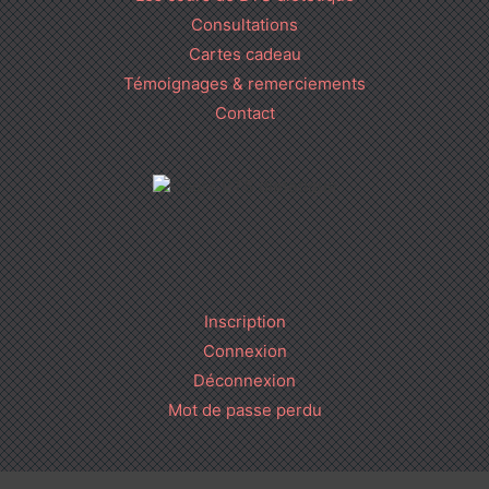
Consultations
Cartes cadeau
Témoignages & remerciements
Contact
Inscription
Connexion
Déconnexion
Mot de passe perdu