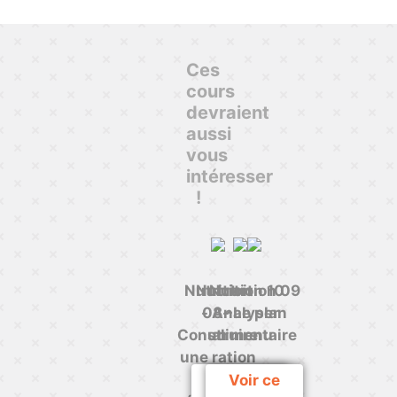
Ces
cours
devraient
aussi
vous
intéresser
!
Nutrition
Nutrition 10
Nutrition 09
- Analyser
08 -
- Le plan
Construire
un menu
alimentaire
une ration
et sa
Voir ce
Voir ce