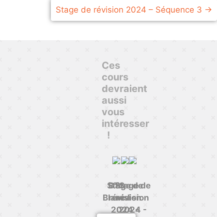
Stage de révision 2024 – Séquence 3
Ces
cours
devraient
aussi
vous
intéresser
!
Stage de
BTS
Stage de
Blanc I
révision
révision
2024 -
2024 -