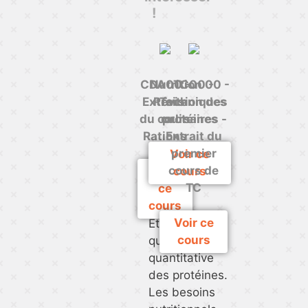
!
CDA00 -
Nutrition 00 -
TC00 -
Extraits
Révision des
Techniques
du cours
culinaires -
protéines
Rations
Extrait du
premier
Voir ce
cours de
Voir
cours
TC
ce
cours
Voir ce
Etude
cours
qualitative et
quantitative
des protéines.
Les besoins