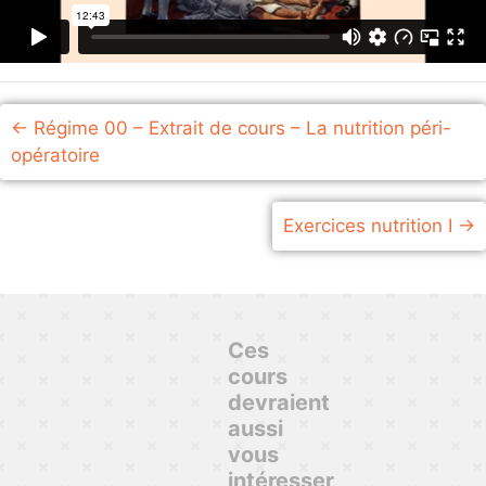
Régime 00 – Extrait de cours – La nutrition péri-
opératoire
Exercices nutrition I
Ces
cours
devraient
aussi
vous
intéresser