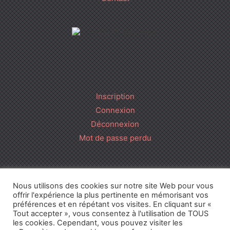
Inscription
Connexion
Déconnexion
Mot de passe perdu
Cours BTS Diététique • 2016-2026 •
CGU
•
Mentions Légales
•
Nous utilisons des cookies sur notre site Web pour vous
Politique de confidentialité
• Réalisation
offrir l'expérience la plus pertinente en mémorisant vos
préférences et en répétant vos visites. En cliquant sur «
Tout accepter », vous consentez à l'utilisation de TOUS
les cookies. Cependant, vous pouvez visiter les