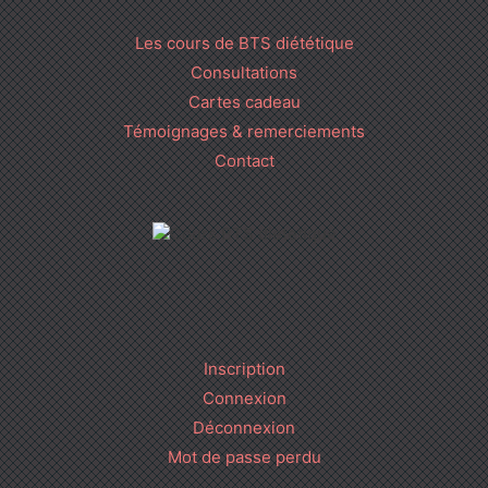
Les cours de BTS diététique
Consultations
Cartes cadeau
Témoignages & remerciements
Contact
Inscription
Connexion
Déconnexion
Mot de passe perdu