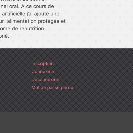
nnel oral. A ce cours de
 artificielle j’ai ajouté une
ur l’alimentation protégée et
rome de renutrition
rié.
Inscription
Connexion
Déconnexion
Mot de passe perdu