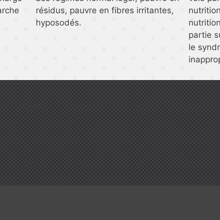
arche
résidus, pauvre en fibres irritantes,
nutritio
hyposodés.
nutrition
partie s
le synd
inapprop