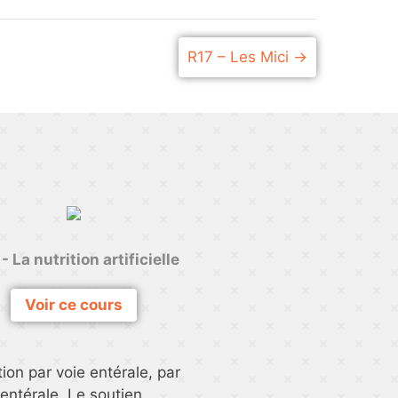
R17 – Les Mici
- La nutrition artificielle
Voir ce cours
tion par voie entérale, par
rentérale. Le soutien