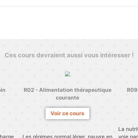
Ces cours devraient aussi vous intéresser !
oin
R02 - Alimentation thérapeutique
R09 
courante
Voir ce cours
La nutri
charge
Les régimes normal léger, pauvre en
voie pa