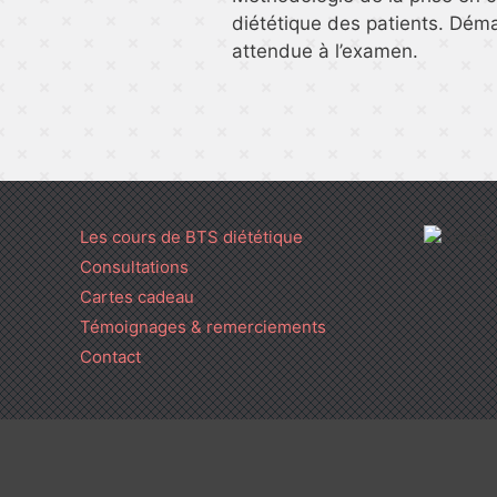
diététique des patients. Dém
attendue à l’examen.
Les cours de BTS diététique
Consultations
Cartes cadeau
Témoignages & remerciements
Contact